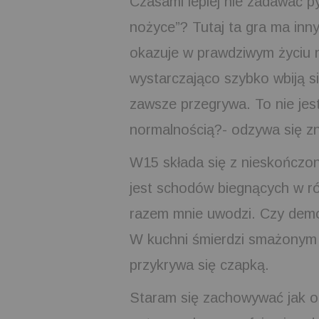
Czasami lepiej nie zadawać py
nożyce”? Tutaj ta gra ma inn
okazuje w prawdziwym życiu n
wystarczająco szybko wbiją s
zawsze przegrywa. To nie jes
normalnością?- odzywa się z
W15 składa się z nieskończon
jest schodów biegnących w ró
razem mnie uwodzi. Czy demon
W kuchni śmierdzi smażonym o
przykrywa się czapką.
Staram się zachowywać jak oni