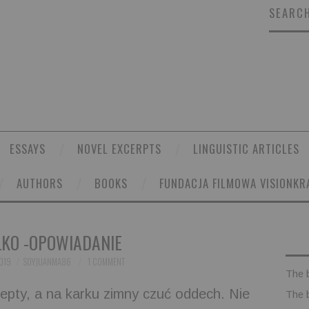
SEARCH
ESSAYS
NOVEL EXCERPTS
LINGUISTIC ARTICLES
AUTHORS
BOOKS
FUNDACJA FILMOWA VISIONKR
ŁKO -OPOWIADANIE
019
SOYJUANMA86
1 COMMENT
The 
epty, a na karku zimny czuć oddech. Nie
The 