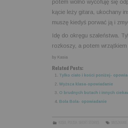
potem wolno wycofuję się o
kącie leży gitara, ukochany i
muszę kiedyś porwać ją i zmyć
Idę do okręgu szaleństwa. Ty
rozkoszy, a potem wrzątkiem 
by Kasia
Related Posts:
Tylko ciało i kości poniżej- opowi
Wyższa klasa-opowiadanie
O brudnych butach i innych ciek
Bola Bola- opowiadanie
KASIA
,
POLISH
,
SHORT STORIES
MIESZKANIE