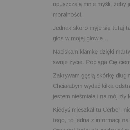
opuszczają mnie myśli, żeby j
moralności.
Jednak skoro myje się tutaj t
głos w mojej głowie…
Naciskam klamkę dzięki martw
swoje życie. Pociąga Cię cie
Zakrywam gęsią skórkę długi
Chciałabym wydać kilka odstra
jestem nieśmiała i na mój zły 
Kiedyś mieszkał tu Cerber, ni
tego, to jedna z informacji n