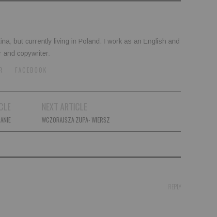
tina, but currently living in Poland. I work as an English and
r and copywriter.
R
FACEBOOK
CLE
NEXT ARTICLE
ANIE
WCZORAJSZA ZUPA- WIERSZ
REPLY