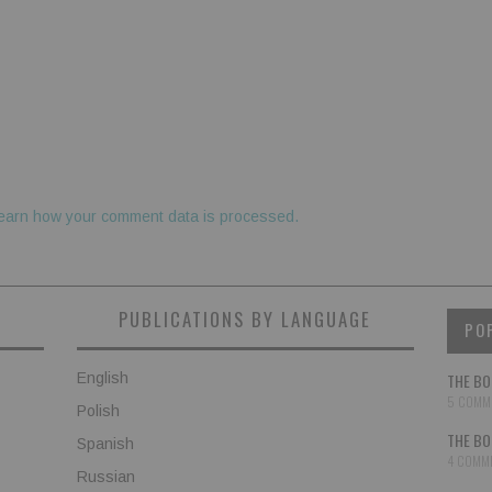
earn how your comment data is processed.
PUBLICATIONS BY LANGUAGE
PO
English
THE BO
5 COMM
Polish
THE BO
Spanish
4 COMM
Russian