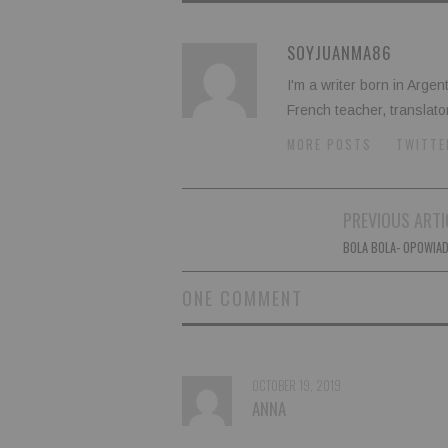
SOYJUANMA86
I'm a writer born in Argen
French teacher, translato
MORE POSTS
TWITTE
Post
PREVIOUS ARTI
navigation
BOLA BOLA- OPOWIAD
ONE COMMENT
OCTOBER 19, 2019
ANNA