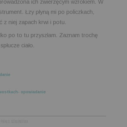
dprowadzona ich zwierzęcym wzrokiem. W
nstrument. Łzy płyną mi po policzkach,
 z niej zapach krwi i potu.
lko po to tu przyszłam. Zaznam trochę
spłucze ciało.
adanie
awostkach- opowiadanie
,
PIEKŁO
,
SZALENSTWA