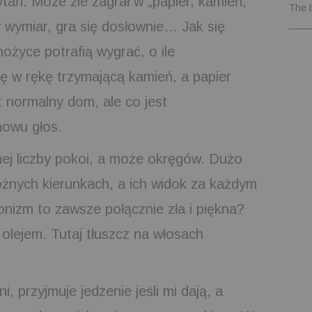
tań. Może źle zagrał w „papier, kamień,
The 
y wymiar, gra się dosłownie… Jak się
ożyce potrafią wygrać, o ile
ię w rękę trzymającą kamień, a papier
t normalny dom, ale co jest
nowu głos.
ej liczby pokoi, a może okręgów. Dużo
żnych kierunkach, a ich widok za każdym
izm to zawsze połącznie zła i piękna?
lejem. Tutaj tłuszcz na włosach
, przyjmuje jedzenie jeśli mi dają, a