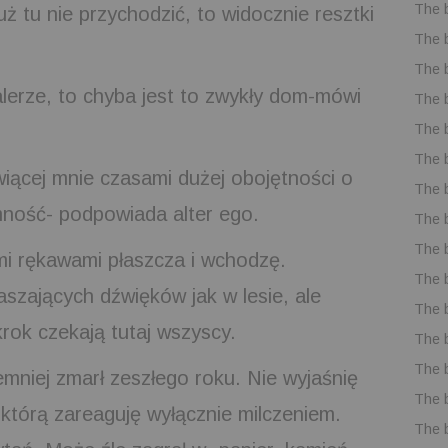
The 
uż tu nie przychodzić, to widocznie resztki
The 
The 
alerze, to chyba jest to zwykły dom-mówi
The 
The 
The 
iącej mnie czasami dużej obojętności o
The 
mność- podpowiada alter ego.
The 
The 
mi rękawami płaszcza i wchodzę.
The 
szających dźwięków jak w lesie, ale
The 
krok czekają tutaj wszyscy.
The 
The 
emniej zmarł zeszłego roku. Nie wyjaśnię
The 
a którą zareaguję wyłącznie milczeniem.
The 