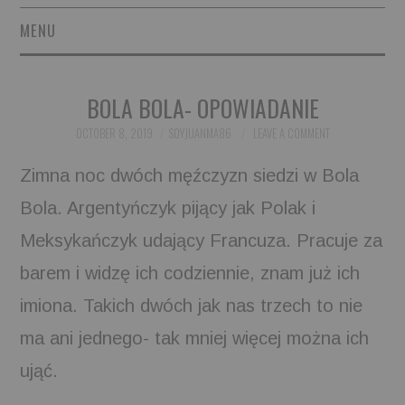
MENU
SHORT STORIES
BOLA BOLA- OPOWIADANIE
POETRY
OCTOBER 8, 2019
SOYJUANMA86
LEAVE A COMMENT
ESSAYS
Zimna noc dwóch męźczyzn siedzi w Bola
Bola. Argentyńczyk pijący jak Polak i
NOVEL EXCERPTS
Meksykańczyk udający Francuza. Pracuje za
LINGUISTIC ARTICLES
barem i widzę ich codziennie, znam już ich
MAXIMS AND OTHER
imiona. Takich dwóch jak nas trzech to nie
ma ani jednego- tak mniej więcej można ich
THOUGHTS
ująć.
AUTHORS