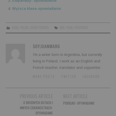
Empanady- opowiadanie
Wyższa klasa-opowiadanie
KASIA
,
POLISH
,
SHORT STORIES
BAR
,
PIJAK
,
PODRYWAC
SOYJUANMA86
I'm a writer born in Argentina, but currently
living in Poland. I work as an English and
French teacher, translator and copywriter.
MORE POSTS
TWITTER
FACEBOOK
Post
PREVIOUS ARTICLE
NEXT ARTICLE
navigation
O BRUDNYCH BUTACH I
PIEKIEŁKO -OPOWIADANIE
INNYCH CIEKAWOSTKACH-
OPOWIADANIE