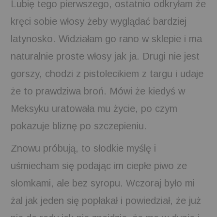
Lubię tego pierwszego, ostatnio odkryłam że
BOOKS
kręci sobie włosy żeby wyglądać bardziej
latynosko. Widziałam go rano w sklepie i ma
FUNDACJA FILMOWA
naturalnie proste włosy jak ja. Drugi nie jest
VISIONKRAFT
gorszy, chodzi z pistolecikiem z targu i udaje
że to prawdziwa broń. Mówi że kiedyś w
Meksyku uratowała mu życie, po czym
pokazuje bliznę po szczepieniu.
Znowu próbują, to słodkie myślę i
uśmiecham się podając im ciepłe piwo ze
słomkami, ale bez syropu. Wczoraj było mi
żal jak jeden się popłakał i powiedział, że już