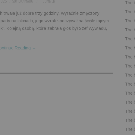
 2025
SOYJUANMA86
1 COMMENT
The 
The 
 trwała już dobre trzy godziny. Wyraźnie zmęczony
The 
party na łokciach, jego wzrok spoczywał na ściśle tajnym
k”. Kolejną osobą, która zabrała głos był Szef Wywiadu,
The 
The 
The 
ontinue Reading
→
The 
The 
The 
The 
The 
The 
The 
The 
The 