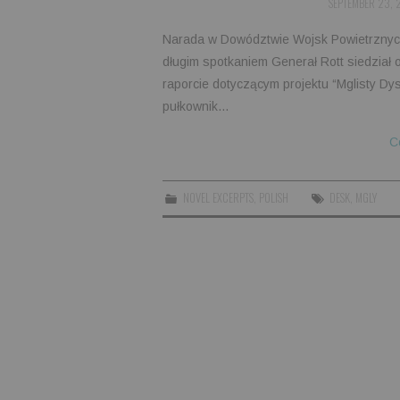
SEPTEMBER 23,
Narada w Dowództwie Wojsk Powietrznych
długim spotkaniem Generał Rott siedział o
raporcie dotyczącym projektu “Mglisty Dys
pułkownik…
C
NOVEL EXCERPTS
,
POLISH
DESK
,
MGLY