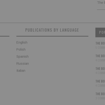
The 
PUBLICATIONS BY LANGUAGE
PO
English
THE BO
5 COMM
Polish
THE BO
Spanish
4 COMM
Russian
THE BO
Italian
4 COMM
THE BO
4 COMM
THE BO
3 COMM