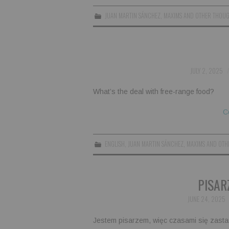
JUAN MARTIN SÁNCHEZ
,
MAXIMS AND OTHER THOU
JULY 2, 2025
What’s the deal with free-range food?
C
ENGLISH
,
JUAN MARTIN SÁNCHEZ
,
MAXIMS AND OTH
PISAR
JUNE 24, 2025
Jestem pisarzem, więc czasami się zasta