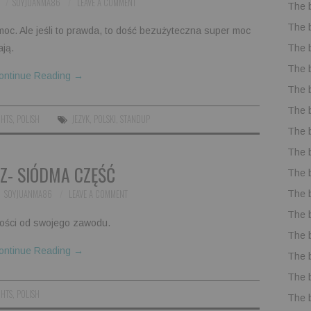
SOYJUANMA86
LEAVE A COMMENT
The 
The 
oc. Ale jeśli to prawda, to dość bezużyteczna super moc
The 
ają.
The 
ontinue Reading
→
The 
The 
GHTS
,
POLISH
JEZYK
,
POLSKI
,
STANDUP
The 
The 
Z- SIÓDMA CZĘŚĆ
The 
SOYJUANMA86
LEAVE A COMMENT
The 
The 
ności od swojego zawodu.
The 
ontinue Reading
→
The 
The 
GHTS
,
POLISH
The 