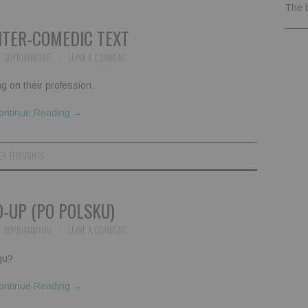
The 
ITER-COMEDIC TEXT
SOYJUANMA86
LEAVE A COMMENT
ng on their profession.
ontinue Reading
→
ER THOUGHTS
-UP (PO POLSKU)
SOYJUANMA86
LEAVE A COMMENT
gu?
ontinue Reading
→