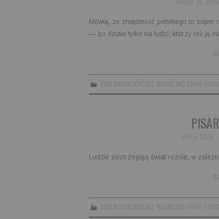
AUGUST 29, 2025
Mówią, że znajomość polskiego to super m
— bo działa tylko na ludzi, którzy też ją m
C
JUAN MARTIN SÁNCHEZ
,
MAXIMS AND OTHER THOU
PISAR
JULY 5, 2025
Ludzie postrzegają świat różnie, w zależ
C
JUAN MARTIN SÁNCHEZ
,
MAXIMS AND OTHER THOU