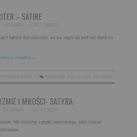
ITER – SATIRE
SOYJUANMA86
LEAVE A COMMENT
an’t fathom the unknown, so we might as well not dwell on
ontinue Reading
→
ER THOUGHTS
,
POETRY
AGNOSTICISM
,
FAITH
,
LIFE
,
LOVE
,
TREE
,
WORLD
ZMIE I MIŁOŚCI- SATYRA
SOYJUANMA86
LEAVE A COMMENT
niem: Nie możemy zgłębić nieznanego, więc równie
stanawiać.