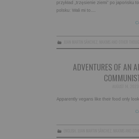
przykład „trzęsienie ziemi” po japońsku to
polsku: Wali mi to.…
C
JUAN MARTIN SÁNCHEZ
,
MAXIMS AND OTHER THOU
ADVENTURES OF AN A
COMMUNIST
AUGUST 14, 2023
Apparently vegans like their food only look
C
ENGLISH
,
JUAN MARTIN SÁNCHEZ
,
MAXIMS AND OTH