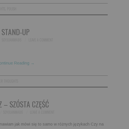
GHTS
,
POLISH
STAND-UP
SOYJUANMA86
LEAVE A COMMENT
ontinue Reading
→
ER THOUGHTS
Z – SZÓSTA CZĘŚĆ
SOYJUANMA86
LEAVE A COMMENT
nawiam jak mówi się to samo w różnych językach Czy na