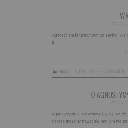
WR
JULY 22, 2023
Agnosticism is tantamount to saying: We c
it.
C
ENGLISH
,
JUAN MARTIN SÁNCHEZ
,
MAXIMS AND OTH
O AGNOSTYCY
JULY 22, 2023
Agnostycyzm jest równoważny z powiedze
dobrze możemy nawet się nad tym nie za