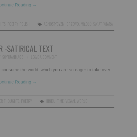
ontinue Reading
→
GHTS
,
POETRY
,
POLISH
AGNOSTYCYZM
,
DRZEWO
,
MIŁOŚĆ
,
SWIAT
,
WIARA
 -SATIRICAL TEXT
SOYJUANMA86
LEAVE A COMMENT
 to consume the world, which you are so eager to take over.
ontinue Reading
→
ER THOUGHTS
,
POETRY
HINDU
,
TIME
,
VEGAN
,
WORLD