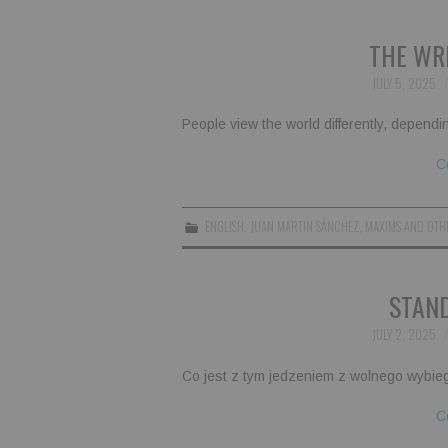
THE WR
JULY 5, 2025
People view the world differently, dependi
C
ENGLISH
,
JUAN MARTIN SÁNCHEZ
,
MAXIMS AND OTH
STAND
JULY 2, 2025
Co jest z tym jedzeniem z wolnego wybie
C