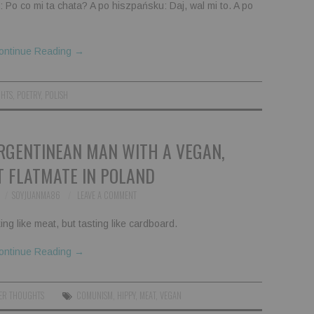
: Po co mi ta chata? A po hiszpańsku: Daj, wal mi to. A po
ontinue Reading
→
GHTS
,
POETRY
,
POLISH
RGENTINEAN MAN WITH A VEGAN,
 FLATMATE IN POLAND
SOYJUANMA86
LEAVE A COMMENT
ing like meat, but tasting like cardboard.
ontinue Reading
→
ER THOUGHTS
COMUNISM
,
HIPPY
,
MEAT
,
VEGAN