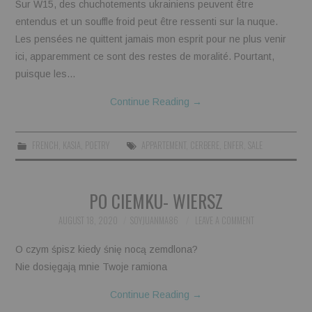
Sur W15, des chuchotements ukrainiens peuvent être
entendus et un souffle froid peut être ressenti sur la nuque.
Les pensées ne quittent jamais mon esprit pour ne plus venir
ici, apparemment ce sont des restes de moralité. Pourtant,
puisque les…
Continue Reading
→
FRENCH
,
KASIA
,
POETRY
APPARTEMENT
,
CERBERE
,
ENFER
,
SALE
PO CIEMKU- WIERSZ
AUGUST 18, 2020
SOYJUANMA86
LEAVE A COMMENT
O czym śpisz kiedy śnię nocą zemdlona?
Nie dosięgają mnie Twoje ramiona
Continue Reading
→