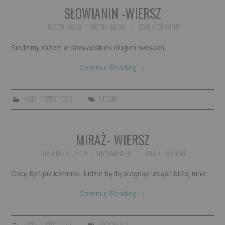
SŁOWIANIN -WIERSZ
JULY 30, 2020
SOYJUANMA86
LEAVE A COMMENT
Siedzimy razem w słowiańskich długich włosach.
Continue Reading
→
KASIA
,
POETRY
,
POLISH
SIEDZIC
MIRAŻ- WIERSZ
NOVEMBER 13, 2019
SOYJUANMA86
LEAVE A COMMENT
Chcę być jak kominek, ludzie będą pragnąć usiąść bliżej mnie.
Continue Reading
→