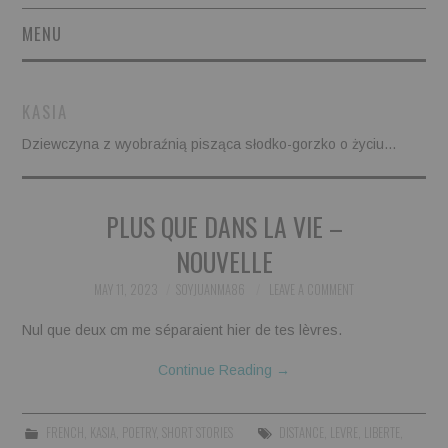
MENU
SHORT STORIES
KASIA
POETRY
Dziewczyna z wyobraźnią pisząca słodko-gorzko o życiu…
ESSAYS
PLUS QUE DANS LA VIE –
NOVEL EXCERPTS
NOUVELLE
LINGUISTIC ARTICLES
MAY 11, 2023
SOYJUANMA86
LEAVE A COMMENT
Nul que deux cm me séparaient hier de tes lèvres.
MAXIMS AND OTHER
Continue Reading
→
THOUGHTS
FRENCH
,
KASIA
,
POETRY
,
SHORT STORIES
DISTANCE
,
LEVRE
,
LIBERTE
,
AUTHORS