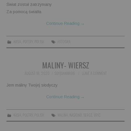
Świat został zatrzymany
Za pomocą światła
Continue Reading
→
KASIA
,
POETRY
,
POLISH
FOTOGRA
MALINY- WIERSZ
AUGUST 18, 2020
SOYJUANMA86
LEAVE A COMMENT
Jem maliny Twojej słodyczy
Continue Reading
→
KASIA
,
POETRY
,
POLISH
MALINA
,
NASIONO
,
SERCE
,
UPIC