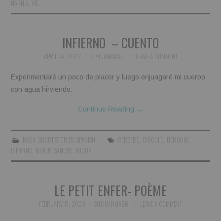
NARNIA
,
VIE
BOOKS
INFIERNO – CUENTO
FUNDACJA FILMOWA
APRIL 14, 2023
SOYJUANMA86
LEAVE A COMMENT
VISIONKRAFT
Experimentaré un poco de placer y luego enjuagaré mi cuerpo
con agua hirviendo.
Continue Reading
→
KASIA
,
SHORT STORIES
,
SPANISH
CERBERO
,
CIRCULO
,
DEMONIO
,
INFIERNO
,
MORIR
,
SANGRE
,
SUDOR
LE PETIT ENFER- POÈME
FEBRUARY 17, 2023
SOYJUANMA86
LEAVE A COMMENT