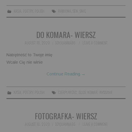
KASIA
,
POETRY
,
POLISH
RAMIONA
,
SEN
,
SNIC
DO KOMARA - WIERSZ
AUGUST 18, 2020
SOYJUANMA86
LEAVE A COMMENT
Natrętność to Twoje imię
Wcale Cię nie winie
Continue Reading
→
KASIA
,
POETRY
,
POLISH
CIERPLIWOSC
,
GLOS
,
KOMAR
,
WYSSANIE
FOTOGRAFKA- WIERSZ
AUGUST 18, 2020
SOYJUANMA86
LEAVE A COMMENT