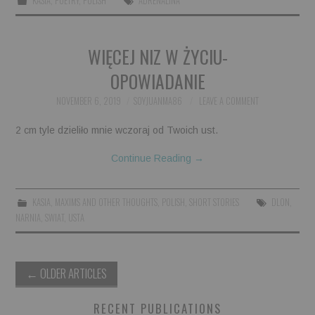
KASIA
,
POETRY
,
POLISH
ADRENALINA
WIĘCEJ NIZ W ŻYCIU-
OPOWIADANIE
NOVEMBER 6, 2019
SOYJUANMA86
LEAVE A COMMENT
2 cm tyle dzieliło mnie wczoraj od Twoich ust.
Continue Reading
→
KASIA
,
MAXIMS AND OTHER THOUGHTS
,
POLISH
,
SHORT STORIES
DLON
,
NARNIA
,
SWIAT
,
USTA
Post
←
OLDER ARTICLES
navigation
RECENT PUBLICATIONS