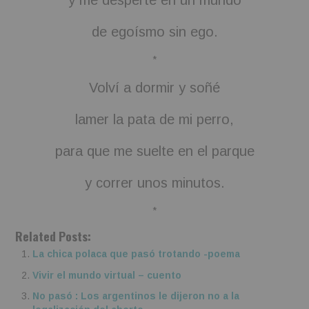
y me desperté en un mundo
de egoísmo sin ego.
*
Volví a dormir y soñé
lamer la pata de mi perro,
para que me suelte en el parque
y correr unos minutos.
*
Related Posts:
La chica polaca que pasó trotando -poema
Vivir el mundo virtual – cuento
No pasó : Los argentinos le dijeron no a la