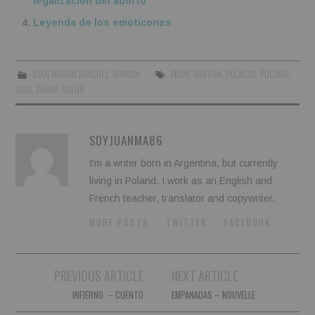
legalización del aborto
Leyenda de los emoticones
JUAN MARTIN SÁNCHEZ
,
SPANISH
AMOR
,
GUERRA
,
POLACOS
,
POLONIA
,
SEXO
,
SOÑAR
,
SUEÑO
SOYJUANMA86
I'm a writer born in Argentina, but currently
living in Poland. I work as an English and
French teacher, translator and copywriter.
MORE POSTS
TWITTER
FACEBOOK
Post
PREVIOUS ARTICLE
NEXT ARTICLE
navigation
INFIERNO – CUENTO
EMPANADAS – NOUVELLE