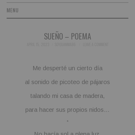
MENU
SHORT STORIES
SUEÑO – POEMA
POETRY
APRIL 15, 2023
SOYJUANMA86
LEAVE A COMMENT
ESSAYS
Me desperté un cierto día
NOVEL EXCERPTS
al sonido de picoteo de pájaros
LINGUISTIC ARTICLES
talando mi casa de madera,
MAXIMS AND OTHER
para hacer sus propios nidos…
THOUGHTS
*
AUTHORS
No hacía sol a plena luz,