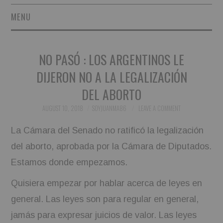
MENU
SHORT STORIES
NO PASÓ : LOS ARGENTINOS LE
POETRY
DIJERON NO A LA LEGALIZACIÓN
DEL ABORTO
ESSAYS
AUGUST 10, 2018
SOYJUANMA86
LEAVE A COMMENT
NOVEL EXCERPTS
La Cámara del Senado no ratificó la legalización
LINGUISTIC ARTICLES
del aborto, aprobada por la Cámara de Diputados.
Estamos donde empezamos.
MAXIMS AND OTHER
Quisiera empezar por hablar acerca de leyes en
THOUGHTS
general. Las leyes son para regular en general,
jamás para expresar juicios de valor. Las leyes
AUTHORS