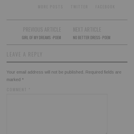
MORE POSTS
TWITTER
FACEBOOK
Post
PREVIOUS ARTICLE
NEXT ARTICLE
navigation
GIRL OF MY DREAMS -POEM
NO BETTER DRESS- POEM
LEAVE A REPLY
Your email address will not be published.
Required fields are
marked
*
COMMENT
*