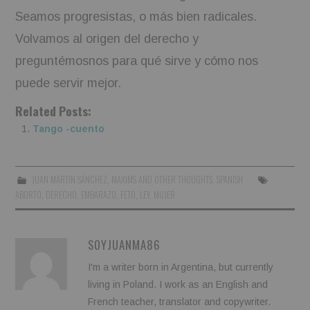
Seamos progresistas, o más bien radicales.
Volvamos al origen del derecho y
preguntémosnos para qué sirve y cómo nos
puede servir mejor.
Related Posts:
Tango -cuento
JUAN MARTIN SÁNCHEZ
,
MAXIMS AND OTHER THOUGHTS
,
SPANISH
ABORTO
,
DERECHO
,
EMBARAZO
,
FETO
,
LEY
,
MUJER
SOYJUANMA86
I'm a writer born in Argentina, but currently
living in Poland. I work as an English and
French teacher, translator and copywriter.