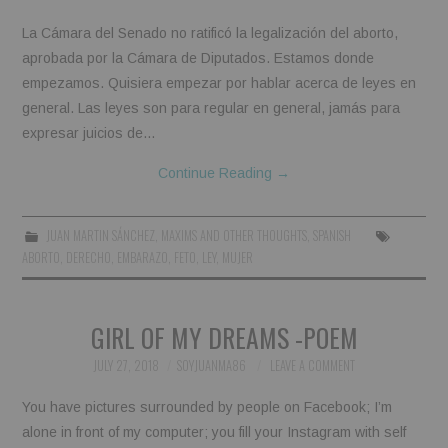
La Cámara del Senado no ratificó la legalización del aborto,
aprobada por la Cámara de Diputados. Estamos donde
empezamos. Quisiera empezar por hablar acerca de leyes en
general. Las leyes son para regular en general, jamás para
expresar juicios de…
Continue Reading
→
JUAN MARTIN SÁNCHEZ
,
MAXIMS AND OTHER THOUGHTS
,
SPANISH
ABORTO
,
DERECHO
,
EMBARAZO
,
FETO
,
LEY
,
MUJER
GIRL OF MY DREAMS -POEM
JULY 27, 2018
SOYJUANMA86
LEAVE A COMMENT
You have pictures surrounded by people on Facebook; I’m
alone in front of my computer; you fill your Instagram with self