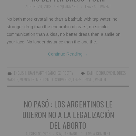
AUGUST 26, 2018
SOYJUANMA86
LEAVE A COMMENT
No bath more crystalline than a bathtub with tap water, no
stronger drug than the endorphin of tears, no simpler
communication than a kiss, no better dress than a smile on
your face. No longer distance than the one the…
Continue Reading
→
ENGLISH
,
JUAN MARTIN SÁNCHEZ
,
POETRY
BATH
,
DENOUEMENT
,
DRESS
,
MAKEUP
,
MEMORIES
,
MIND
,
SMILE
,
SOUVENIRS
,
TEARS
,
TRAVEL
,
WEALTH
NO PASÓ : LOS ARGENTINOS LE
DIJERON NO A LA LEGALIZACIÓN
DEL ABORTO
AUGUST 10, 2018
SOYJUANMA86
LEAVE A COMMENT