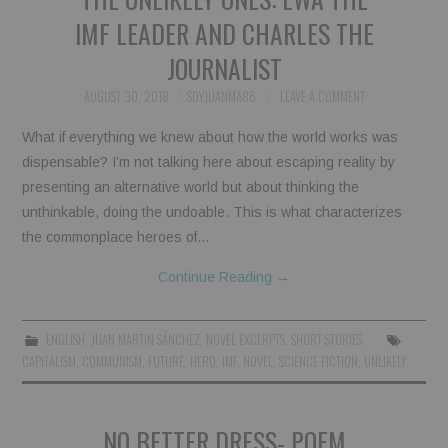
IMF LEADER AND CHARLES THE
JOURNALIST
AUGUST 30, 2018
SOYJUANMA86
LEAVE A COMMENT
What if everything we knew about how the world works was
dispensable? I’m not talking here about escaping reality by
presenting an alternative world but about thinking the
unthinkable, doing the undoable. This is what characterizes
the commonplace heroes of…
Continue Reading
→
ENGLISH
,
JUAN MARTIN SÁNCHEZ
,
NOVEL EXCERPTS
,
SHORT STORIES
CAPITALISM
,
COMMUNISM
,
FUTURE
,
HERO
,
IMF
,
NOVEL
,
SCIENCE FICTION
,
UNLIKELY
NO BETTER DRESS- POEM