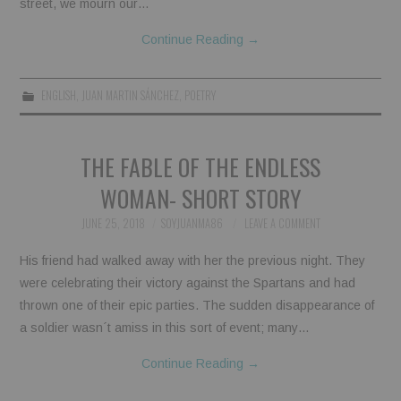
street, we mourn our…
Continue Reading
→
ENGLISH
,
JUAN MARTIN SÁNCHEZ
,
POETRY
THE FABLE OF THE ENDLESS
WOMAN- SHORT STORY
JUNE 25, 2018
SOYJUANMA86
LEAVE A COMMENT
His friend had walked away with her the previous night. They
were celebrating their victory against the Spartans and had
thrown one of their epic parties. The sudden disappearance of
a soldier wasn´t amiss in this sort of event; many…
Continue Reading
→