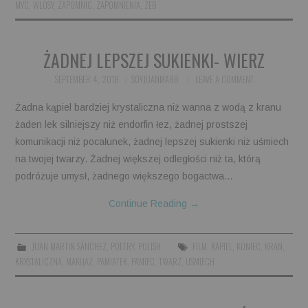
MYC
,
WLOSY
,
ZAPOMNIC
,
ZAPOMNIENIA
,
ZEB
ŻADNEJ LEPSZEJ SUKIENKI- WIERZ
SEPTEMBER 4, 2018
SOYJUANMA86
LEAVE A COMMENT
Żadna kąpiel bardziej krystaliczna niż wanna z wodą z kranu
żaden lek silniejszy niż endorfin łez, żadnej prostszej
komunikacji niż pocałunek, żadnej lepszej sukienki niż uśmiech
na twojej twarzy. Żadnej większej odległości niż ta, którą
podróżuje umysł, żadnego większego bogactwa…
Continue Reading
→
JUAN MARTIN SÁNCHEZ
,
POETRY
,
POLISH
FILM
,
KAPIEL
,
KONIEC
,
KRAN
,
KRYSTALICZNA
,
MAKIJAZ
,
PAMIATEK
,
PAMIEC
,
TWARZ
,
USMIECH