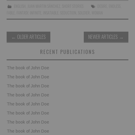
ENGLISH
,
JUAN MARTIN SÁNCHEZ
,
SHORT STORIES
DESIRE
,
ENDLESS
,
FABLE
,
FANTASY
,
INFINITE
,
INSATIABLE
,
SEDUCTION
,
SOLDIER
,
WOMAN
Post
←
OLDER ARTICLES
NEWER ARTICLES
→
navigation
RECENT PUBLICATIONS
The book of John Doe
The book of John Doe
The book of John Doe
The book of John Doe
The book of John Doe
The book of John Doe
The book of John Doe
The book of John Doe