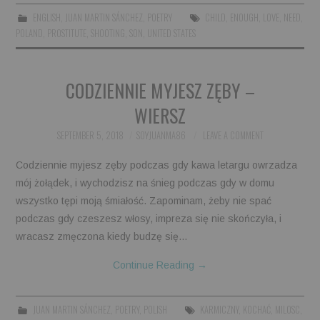
ENGLISH
,
JUAN MARTIN SÁNCHEZ
,
POETRY
CHILD
,
ENOUGH
,
LOVE
,
NEED
,
BOOKS
POLAND
,
PROSTITUTE
,
SHOOTING
,
SON
,
UNITED STATES
FUNDACJA FILMOWA
CODZIENNIE MYJESZ ZĘBY –
VISIONKRAFT
WIERSZ
SEPTEMBER 5, 2018
SOYJUANMA86
LEAVE A COMMENT
Codziennie myjesz zęby podczas gdy kawa letargu owrzadza
mój żołądek, i wychodzisz na śnieg podczas gdy w domu
wszystko tępi moją śmiałość. Zapominam, żeby nie spać
podczas gdy czeszesz włosy, impreza się nie skończyła, i
wracasz zmęczona kiedy budzę się…
Continue Reading
→
JUAN MARTIN SÁNCHEZ
,
POETRY
,
POLISH
KARMICZNY
,
KOCHAĆ
,
MILOSC
,