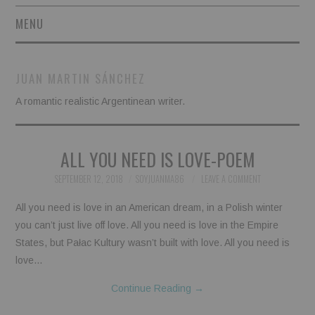
MENU
SHORT STORIES
JUAN MARTIN SÁNCHEZ
POETRY
A romantic realistic Argentinean writer.
ESSAYS
ALL YOU NEED IS LOVE-POEM
NOVEL EXCERPTS
SEPTEMBER 12, 2018
SOYJUANMA86
LEAVE A COMMENT
LINGUISTIC ARTICLES
All you need is love in an American dream, in a Polish winter
you can’t just live off love. All you need is love in the Empire
MAXIMS AND OTHER
States, but Pałac Kultury wasn’t built with love. All you need is
love…
THOUGHTS
Continue Reading
→
AUTHORS