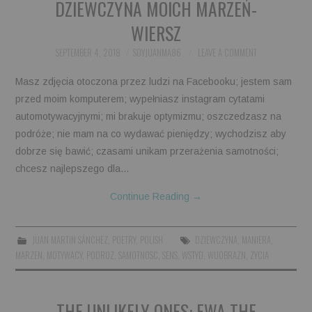
DZIEWCZYNA MOICH MARZEŃ-
WIERSZ
SEPTEMBER 4, 2018
SOYJUANMA86
LEAVE A COMMENT
Masz zdjęcia otoczona przez ludzi na Facebooku; jestem sam
przed moim komputerem; wypełniasz instagram cytatami
automotywacyjnymi; mi brakuje optymizmu; oszczedzasz na
podróże; nie mam na co wydawać pieniędzy; wychodzisz aby
dobrze się bawić; czasami unikam przerażenia samotności;
chcesz najlepszego dla…
Continue Reading
→
JUAN MARTIN SÁNCHEZ
,
POETRY
,
POLISH
DZIEWCZYNA
,
MANIERA
,
MARZEN
,
MOTYWACY
,
PODROZ
,
SAMOTNOSC
,
SENS
,
WSTYD
,
WUOBRAZN
,
ZYCIA
THE UNLIKELY ONES: EWA THE