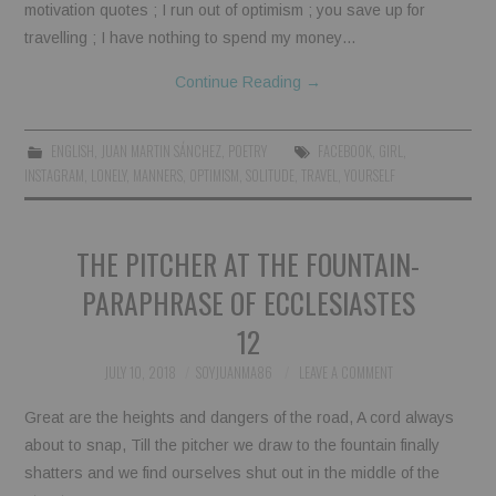
motivation quotes ; I run out of optimism ; you save up for
travelling ; I have nothing to spend my money…
Continue Reading
→
ENGLISH
,
JUAN MARTIN SÁNCHEZ
,
POETRY
FACEBOOK
,
GIRL
,
INSTAGRAM
,
LONELY
,
MANNERS
,
OPTIMISM
,
SOLITUDE
,
TRAVEL
,
YOURSELF
THE PITCHER AT THE FOUNTAIN-
PARAPHRASE OF ECCLESIASTES
12
JULY 10, 2018
SOYJUANMA86
LEAVE A COMMENT
Great are the heights and dangers of the road, A cord always
about to snap, Till the pitcher we draw to the fountain finally
shatters and we find ourselves shut out in the middle of the