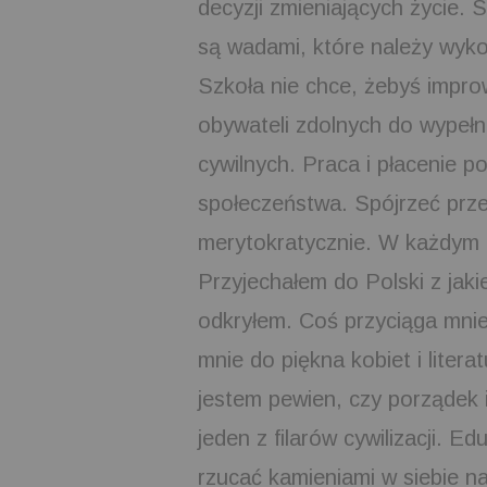
decyzji zmieniających życie. S
są wadami, które należy wyko
Szkoła nie chce, żebyś impro
obywateli zdolnych do wypeł
cywilnych. Praca i płacenie p
społeczeństwa. Spójrzeć przed
merytokratycznie. W każdym r
Przyjechałem do Polski z jak
odkryłem. Coś przyciąga mnie
mnie do piękna kobiet i litera
jestem pewien, czy porządek 
jeden z filarów cywilizacji. Ed
rzucać kamieniami w siebie na