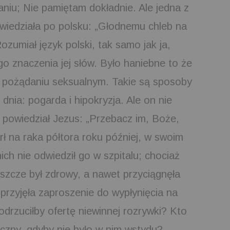
niu; Nie pamiętam dokładnie. Ale jedna z
wiedziała po polsku: „Głodnemu chleb na
Rozumiał język polski, tak samo jak ja,
o znaczenia jej słów. Było haniebne to że
o pożądaniu seksualnym. Takie są sposoby
dnia: pogarda i hipokryzja. Ale on nie
ak powiedział Jezus: „Przebacz im, Boże,
rł na raka półtora roku później, w swoim
ch nie odwiedził go w szpitalu; chociaż
eszcze był zdrowy, a nawet przyciągnęła
przyjęła zaproszenie do wypłynięcia na
 odrzuciłby ofertę niewinnej rozrywki? Kto
yczny, gdyby nie było w nim wstydu?