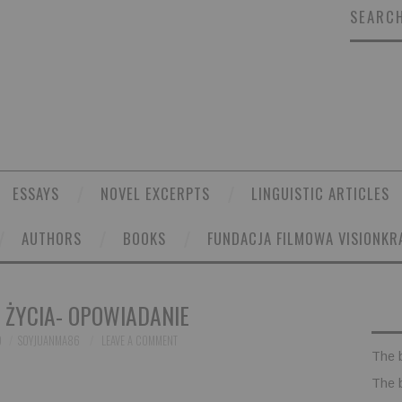
SEARCH
ESSAYS
NOVEL EXCERPTS
LINGUISTIC ARTICLES
AUTHORS
BOOKS
FUNDACJA FILMOWA VISIONKR
 ŻYCIA- OPOWIADANIE
9
SOYJUANMA86
LEAVE A COMMENT
The 
The 