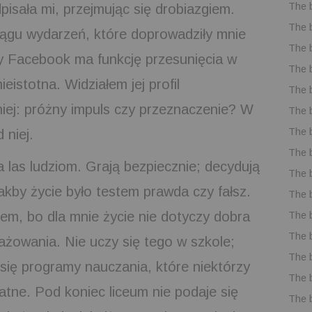
The 
pisała mi, przejmując się drobiazgiem.
The 
gu wydarzeń, które doprowadziły mnie
The 
zy Facebook ma funkcję przesunięcia w
The 
ieistotna. Widziałem jej profil
The 
iej: próżny impuls czy przeznaczenie? W
The 
The 
 niej.
The 
 las ludziom. Grają bezpiecznie; decydują
The 
jakby życie było testem prawda czy fałsz.
The 
em, bo dla mnie życie nie dotyczy dobra
The 
The 
ngażowania. Nie uczy się tego w szkole;
The 
się programy nauczania, które niektórzy
The 
datne. Pod koniec liceum nie podaje się
The 