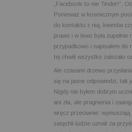
„Facebook to nie Tinder!”, Od
Ponieważ w kosmicznym pocią
do kontaktu z nią, kwestia c
prawo i w lewo była zupełnie n
przypadkowo i napisałem do n
tej chwili wszystko zależało od
Ale czasami drzewo przysłania
się na jasne odpowiedzi, tak 
Nigdy nie byłem dobrym uczni
ani zła, ale pragnienia i zaa
wręcz przeciwnie: wymuszają 
zatęchli ludzie uznali za przy