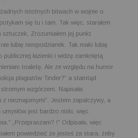
żadnych istotnych bitwach w wojnie o
potykam się tu i tam. Tak więc, starałem
 sztuczek. Zrozumiałem jej punkt
i nie lubię niespodzianek. Tak mało lubię
 publicznej łazienki i widzę zamkniętą
mieniam toaletę. Ale ze względu na humor
olicja plagiatów Tinder?” a stamtąd
o stromym wzgórzem. Napisała:
 z nieznajomymi”. Jestem zapalczywy, a
ch umysłów jest bardzo niski, więc
upia.” „Przepraszam? !” Odpisała, więc
iałem powiedzieć że jesteś za stara, żeby