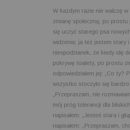
W każdym razie nie walczę w 
zmianę społeczną; po prostu 
się uczyć starego psa nowych
widzenia; ja też jestem stary 
niespodzianek, że kiedy idę do
pokrywę toalety, po prostu z
odpowiedziałem jej: „Co ty? P
wszystko stoczyło się bardz
„Przepraszam, nie rozmawiam
mój próg tolerancji dla bliski
napisałem: „Jesteś stara i gł
napisałem: „Przepraszam, chc