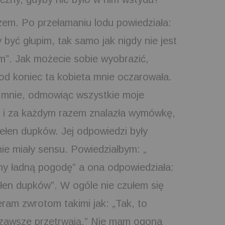
zem. Po przełamaniu lodu powiedziała:
by być głupim, tak samo jak nigdy nie jest
em”. Jak możecie sobie wyobrazić,
od koniec ta kobieta mnie oczarowała.
o mnie, odmowiąc wszystkie moje
, i za każdym razem znalazła wymówkę,
pełen dupków. Jej odpowiedzi były
e miały sensu. Powiedziałbym: „
my ładną pogodę” a ona odpowiedziała:
pełen dupków”. W ogóle nie czułem się
ram zwrotom takimi jak: „Tak, to
 zawsze przetrwają.” Nie mam ogona