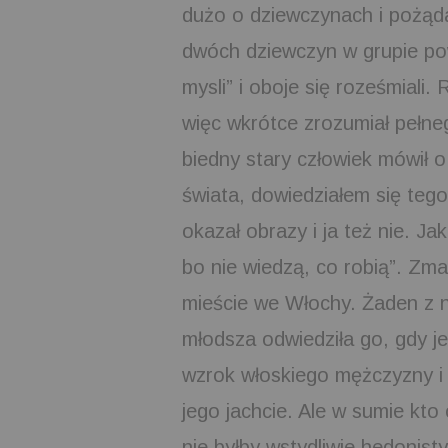
dużo o dziewczynach i pożąda
dwóch dziewczyn w grupie po
mysli” i oboje się roześmiali. 
więc wkrótce zrozumiał pełneg
biedny stary człowiek mówił 
świata, dowiedziałem się tego 
okazał obrazy i ja też nie. J
bo nie wiedzą, co robią”. Zma
mieście we Włochy. Żaden z ni
młodsza odwiedziła go, gdy j
wzrok włoskiego mężczyzny i 
jego jachcie. Ale w sumie kto
nie byłby wstydliwie hedonist