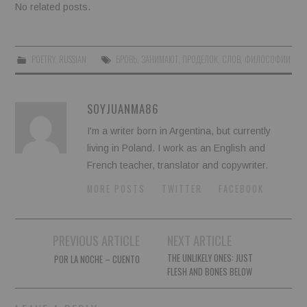
No related posts.
POETRY
,
RUSSIAN
БРОВЬ
,
ЗАНИМАЮТ
,
ПРОДЕЛОК
,
СЛОВ
,
ФИЛОСОФИИ
SOYJUANMA86
I'm a writer born in Argentina, but currently
living in Poland. I work as an English and
French teacher, translator and copywriter.
MORE POSTS
TWITTER
FACEBOOK
Post
PREVIOUS ARTICLE
NEXT ARTICLE
navigation
THE UNLIKELY ONES: JUST
POR LA NOCHE – CUENTO
FLESH AND BONES BELOW