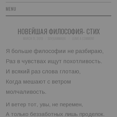
MENU
SHORT STORIES
НОВЕЙШАЯ ФИЛОСОФИЯ- СТИХ
POETRY
MARCH 11, 2019
SOYJUANMA86
LEAVE A COMMENT
ESSAYS
Я больше философии не разбираю,
Раз в чувствах ищут похотливость.
NOVEL EXCERPTS
И всякий раз слова глотаю,
LINGUISTIC ARTICLES
Когда мешают с ветром
MAXIMS AND OTHER
молчаливость.
THOUGHTS
И ветер тот, увы, не перемен,
А только беззаботных лишь проделок.
AUTHORS