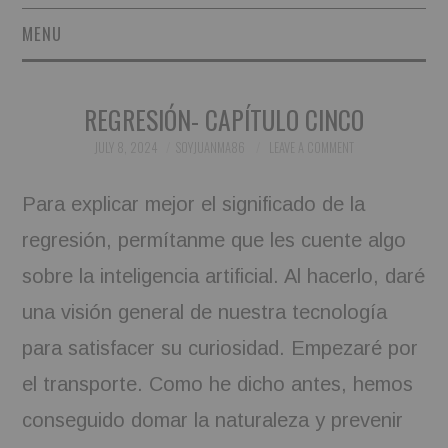
MENU
SHORT STORIES
REGRESIÓN- CAPÍTULO CINCO
POETRY
JULY 8, 2024
SOYJUANMA86
LEAVE A COMMENT
ESSAYS
Para explicar mejor el significado de la
NOVEL EXCERPTS
regresión, permítanme que les cuente algo
sobre la inteligencia artificial. Al hacerlo, daré
LINGUISTIC ARTICLES
una visión general de nuestra tecnología
MAXIMS AND OTHER
para satisfacer su curiosidad. Empezaré por
el transporte. Como he dicho antes, hemos
THOUGHTS
conseguido domar la naturaleza y prevenir
AUTHORS