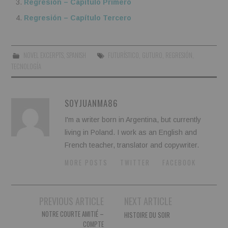
Regresión – Capítulo Primero
Regresión – Capítulo Tercero
NOVEL EXCERPTS
,
SPANISH
FUTURÍSTICO
,
GUTURO
,
REGRESIÓN
,
TECNOLOGÍA
SOYJUANMA86
I'm a writer born in Argentina, but currently
living in Poland. I work as an English and
French teacher, translator and copywriter.
MORE POSTS
TWITTER
FACEBOOK
Post
PREVIOUS ARTICLE
NEXT ARTICLE
navigation
NOTRE COURTE AMITIÉ –
HISTOIRE DU SOIR
COMPTE