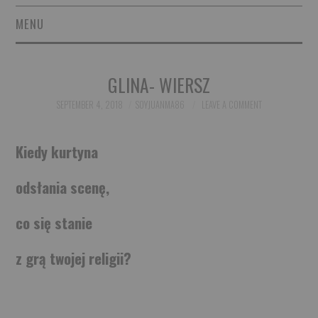
MENU
SHORT STORIES
GLINA- WIERSZ
POETRY
SEPTEMBER 4, 2018
SOYJUANMA86
LEAVE A COMMENT
ESSAYS
Kiedy kurtyna
NOVEL EXCERPTS
odsłania scenę,
LINGUISTIC ARTICLES
co się stanie
MAXIMS AND OTHER
z grą twojej religii?
THOUGHTS
AUTHORS