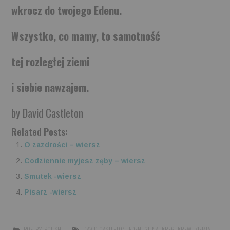
wkrocz do twojego Edenu.
Wszystko, co mamy, to samotność
tej rozległej ziemi
i siebie nawzajem.
by David Castleton
Related Posts:
O zazdrości – wiersz
Codziennie myjesz zęby – wiersz
Smutek -wiersz
Pisarz -wiersz
POETRY
,
POLISH
DAVID CASTLETON
,
EDEN
,
GLINA
,
KREG
,
KREW
,
ZIEMIA