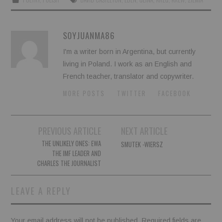
SOYJUANMA86
I'm a writer born in Argentina, but currently
living in Poland. I work as an English and
French teacher, translator and copywriter.
MORE POSTS
TWITTER
FACEBOOK
Post
PREVIOUS ARTICLE
NEXT ARTICLE
navigation
THE UNLIKELY ONES: EWA
SMUTEK -WIERSZ
THE IMF LEADER AND
CHARLES THE JOURNALIST
LEAVE A REPLY
Your email address will not be published.
Required fields are